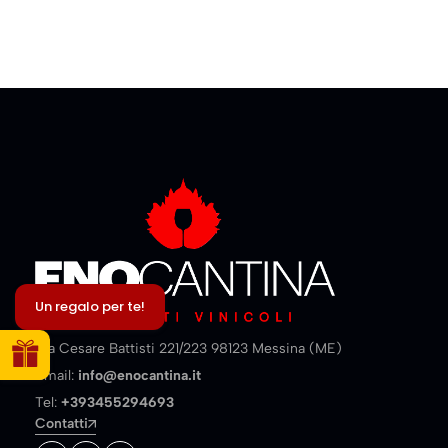
Un regalo per te!
Via Cesare Battisti 221/223 98123 Messina (ME)
Email:
info@enocantina.it
Tel:
+393455294693
Contatti