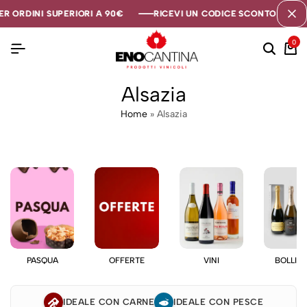
R ORDINI SUPERIORI A 90€
R ORDINI SUPERIORI A 90€
R ORDINI SUPERIORI A 90€
RICEVI UN CODICE SCONTO DI 5€ S
RICEVI UN CODICE SCONTO DI 5€ S
RICEVI UN CODICE SCONTO DI 5€ S
0
Alsazia
Home
»
Alsazia
PASQUA
OFFERTE
VINI
BOLLIC
IDEALE CON CARNE
IDEALE CON PESCE