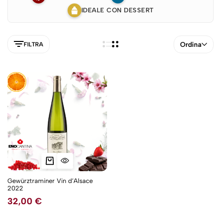
IDEALE CON DESSERT
Ordina
FILTRA
Gewürztraminer Vin d’Alsace
2022
5NEW
32,00
€