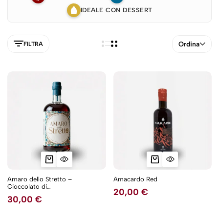
IDEALE CON DESSERT
Ordina
FILTRA
Amaro dello Stretto –
Amacardo Red
Cioccolato di
20,00
€
Modica, carrube e arancia amara
30,00
€