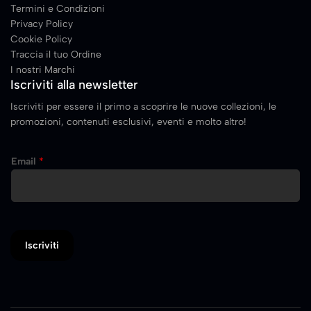
Termini e Condizioni
Privacy Policy
Cookie Policy
Traccia il tuo Ordine
I nostri Marchi
Iscriviti alla newsletter
Iscriviti per essere il primo a scoprire le nuove collezioni, le
promozioni, contenuti esclusivi, eventi e molto altro!
E
Email
*
m
a
i
l
Iscriviti