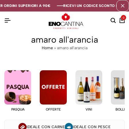
 ORDINI SUPERIORI A 90€
 ORDINI SUPERIORI A 90€
 ORDINI SUPERIORI A 90€
RICEVI UN CODICE SCONTO DI 5€ SE
RICEVI UN CODICE SCONTO DI 5€ SE
RICEVI UN CODICE SCONTO DI 5€ SE
0
amaro all'arancia
Home
»
amaro all'arancia
PASQUA
OFFERTE
VINI
BOLLIC
IDEALE CON CARNE
IDEALE CON PESCE