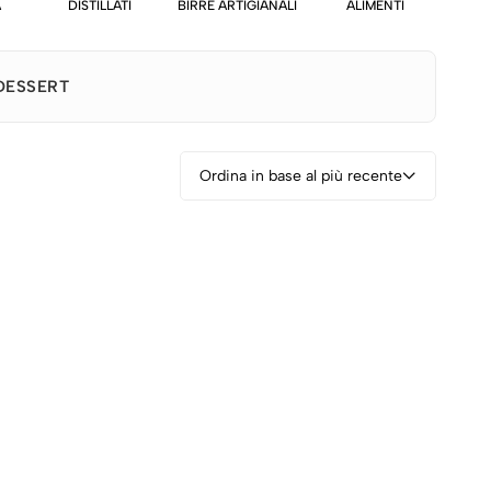
A
DISTILLATI
BIRRE ARTIGIANALI
ALIMENTI
BA
DESSERT
Ordina in base al più recente