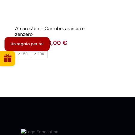
Amaro Zen – Carrube, arancia e
zenzero
18,00
€
-
28,00
€
Un regalo per te!
cl. 50
cl 100