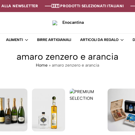
 ALLA NEWSLETTER
 ALLA NEWSLETTER
 ALLA NEWSLETTER
🇮🇹 PRODOTTI SELEZIONATI ITALIANI
🇮🇹 PRODOTTI SELEZIONATI ITALIANI
🇮🇹 PRODOTTI SELEZIONATI ITALIANI
Enocantina
La
tua
ALIMENTI
BIRRE ARTIGIANALI
ARTICOLI DA REGALO
D
cantina
online
amaro zenzero e arancia
–
Enoteca
Home
»
amaro zenzero e arancia