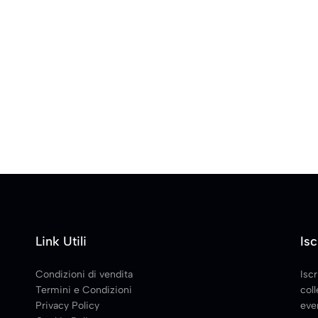
Link Utili
Isc
Condizioni di vendita
Iscr
Termini e Condizioni
coll
Privacy Policy
even