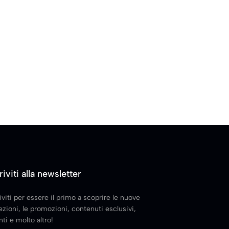
riviti alla newsletter
iviti per essere il primo a scoprire le nuove
ezioni, le promozioni, contenuti esclusivi,
ti e molto altro!