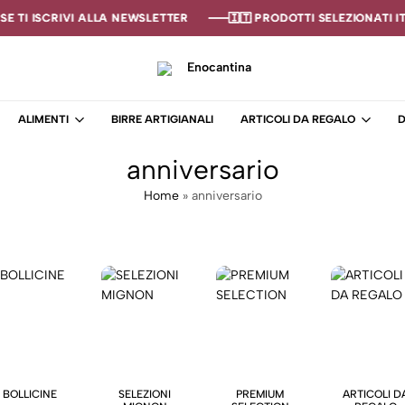
E TI ISCRIVI ALLA NEWSLETTER
E TI ISCRIVI ALLA NEWSLETTER
E TI ISCRIVI ALLA NEWSLETTER
🇮🇹 PRODOTTI SELEZIONATI ITA
🇮🇹 PRODOTTI SELEZIONATI ITA
🇮🇹 PRODOTTI SELEZIONATI ITA
Enocantina
La
tua
ALIMENTI
BIRRE ARTIGIANALI
ARTICOLI DA REGALO
D
cantina
online
anniversario
–
Enoteca
Home
»
anniversario
BOLLICINE
SELEZIONI
PREMIUM
ARTICOLI D