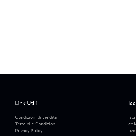
Link Utili
Isc
Condizioni di vendita
Iscr
Termini e Condizioni
coll
Privacy Policy
even