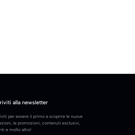
riviti alla newsletter
iviti per essere il primo a scoprire le nuove
ezioni, le promozioni, contenuti esclusivi,
ti e molto altro!