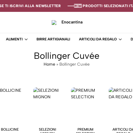
 TI ISCRIVI ALLA NEWSLETTER
 TI ISCRIVI ALLA NEWSLETTER
 TI ISCRIVI ALLA NEWSLETTER
🇮🇹 PRODOTTI SELEZIONATI ITA
🇮🇹 PRODOTTI SELEZIONATI ITA
🇮🇹 PRODOTTI SELEZIONATI ITA
Enocantina
La
tua
ALIMENTI
BIRRE ARTIGIANALI
ARTICOLI DA REGALO
D
cantina
online
Bollinger Cuvée
–
Enoteca
Home
»
Bollinger Cuvée
BOLLICINE
SELEZIONI
PREMIUM
ARTICOLI D