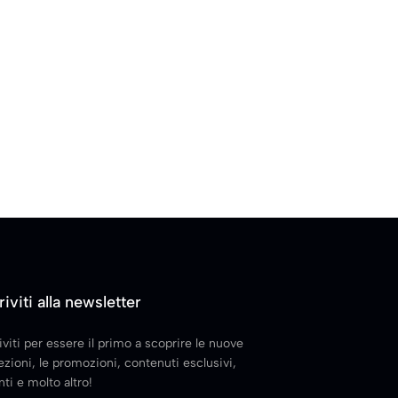
riviti alla newsletter
iviti per essere il primo a scoprire le nuove
ezioni, le promozioni, contenuti esclusivi,
ti e molto altro!