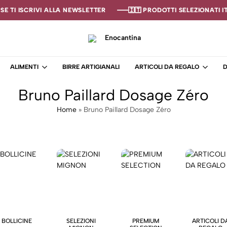
E TI ISCRIVI ALLA NEWSLETTER
E TI ISCRIVI ALLA NEWSLETTER
E TI ISCRIVI ALLA NEWSLETTER
🇮🇹 PRODOTTI SELEZIONATI ITA
🇮🇹 PRODOTTI SELEZIONATI ITA
🇮🇹 PRODOTTI SELEZIONATI ITA
Enocantina
La
tua
ALIMENTI
BIRRE ARTIGIANALI
ARTICOLI DA REGALO
D
cantina
online
Bruno Paillard Dosage Zéro
–
Enoteca
Home
»
Bruno Paillard Dosage Zéro
BOLLICINE
SELEZIONI
PREMIUM
ARTICOLI D