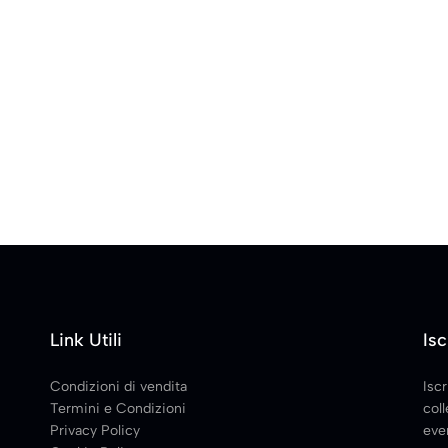
Link Utili
Isc
Condizioni di vendita
Iscr
Termini e Condizioni
coll
Privacy Policy
even