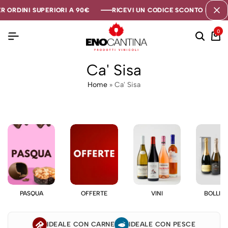
R ORDINI SUPERIORI A 90€
R ORDINI SUPERIORI A 90€
R ORDINI SUPERIORI A 90€
RICEVI UN CODICE SCONTO DI 5€ SE
RICEVI UN CODICE SCONTO DI 5€ SE
RICEVI UN CODICE SCONTO DI 5€ SE
0
Ca' Sisa
Home
»
Ca' Sisa
PASQUA
OFFERTE
VINI
BOLLIC
IDEALE CON CARNE
IDEALE CON PESCE