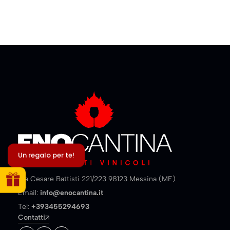
Un regalo per te!
Via Cesare Battisti 221/223 98123 Messina (ME)
Email:
info@enocantina.it
Tel:
+393455294693
Contatti