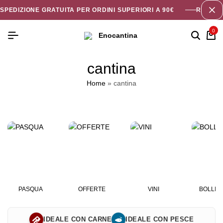
SPEDIZIONE GRATUITA PER ORDINI SUPERIORI A 90€
RICEVI 
0
cantina
Home
»
cantina
PASQUA
OFFERTE
VINI
BOLLIC
IDEALE CON CARNE
IDEALE CON PESCE