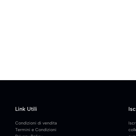
Link Utili
Isc
Condizioni di vendita
Iscr
Termini e Condizioni
coll