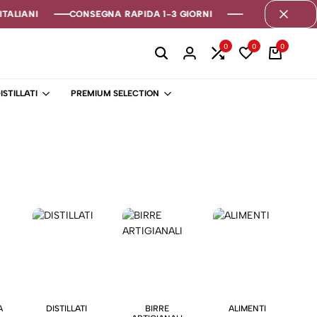
TALIANI
TALIANI
TALIANI
CONSEGNA RAPIDA 1-3 GIORNI
CONSEGNA RAPIDA 1-3 GIORNI
CONSEGNA RAPIDA 1-3 GIORNI
0
0
0
ISTILLATI
PREMIUM SELECTION
A
DISTILLATI
BIRRE
ALIMENTI