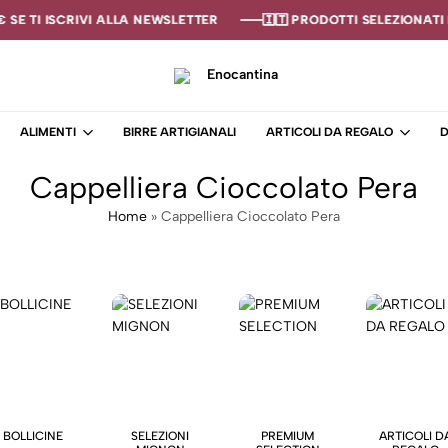
SE TI ISCRIVI ALLA NEWSLETTER
SE TI ISCRIVI ALLA NEWSLETTER
SE TI ISCRIVI ALLA NEWSLETTER
🇮🇹 PRODOTTI SELEZIONATI I
🇮🇹 PRODOTTI SELEZIONATI I
🇮🇹 PRODOTTI SELEZIONATI I
Enocantina
La
tua
ALIMENTI
BIRRE ARTIGIANALI
ARTICOLI DA REGALO
D
cantina
online
Cappelliera Cioccolato Pera
–
Enoteca
Home
»
Cappelliera Cioccolato Pera
BOLLICINE
SELEZIONI
PREMIUM
ARTICOLI D