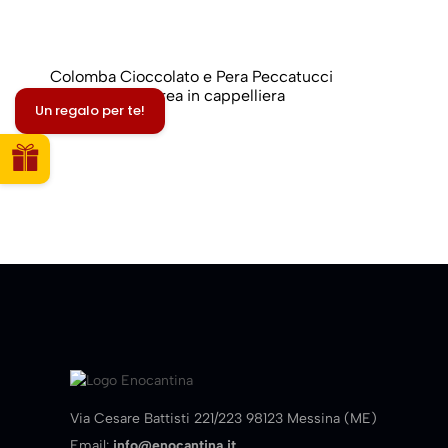
Colomba Cioccolato e Pera Peccatucci
di Mamma Andrea in cappelliera
Un regalo per te!
39,00
€
Via Cesare Battisti 221/223 98123 Messina (ME)
Email:
info@enocantina.it