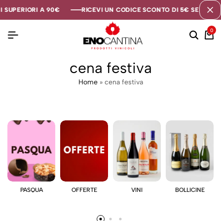
 SUPERIORI A 90€
 SUPERIORI A 90€
 SUPERIORI A 90€
RICEVI UN CODICE SCONTO DI 5€ SE TI ISC
RICEVI UN CODICE SCONTO DI 5€ SE TI ISC
RICEVI UN CODICE SCONTO DI 5€ SE TI ISC
0
cena festiva
Home
»
cena festiva
PASQUA
OFFERTE
VINI
BOLLICINE