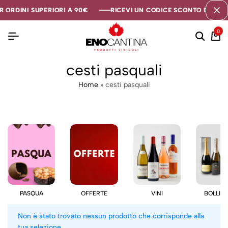
 ORDINI SUPERIORI A 90€
 ORDINI SUPERIORI A 90€
 ORDINI SUPERIORI A 90€
RICEVI UN CODICE SCONTO DI 5€ SE
RICEVI UN CODICE SCONTO DI 5€ SE
RICEVI UN CODICE SCONTO DI 5€ SE
0
cesti pasquali
Home
»
cesti pasquali
PASQUA
OFFERTE
VINI
BOLLIC
Non è stato trovato nessun prodotto che corrisponde alla
tua selezione.