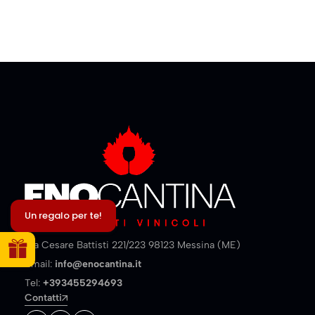
Un regalo per te!
Via Cesare Battisti 221/223 98123 Messina (ME)
Email:
info@enocantina.it
Tel:
+393455294693
Contatti