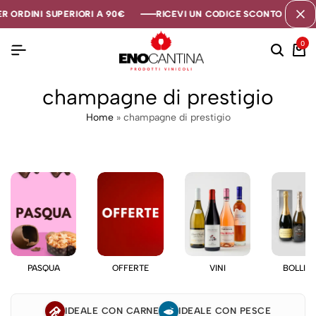
R ORDINI SUPERIORI A 90€
R ORDINI SUPERIORI A 90€
R ORDINI SUPERIORI A 90€
RICEVI UN CODICE SCONTO DI 5€ S
RICEVI UN CODICE SCONTO DI 5€ S
RICEVI UN CODICE SCONTO DI 5€ S
0
champagne di prestigio
Home
»
champagne di prestigio
PASQUA
OFFERTE
VINI
BOLLIC
IDEALE CON CARNE
IDEALE CON PESCE