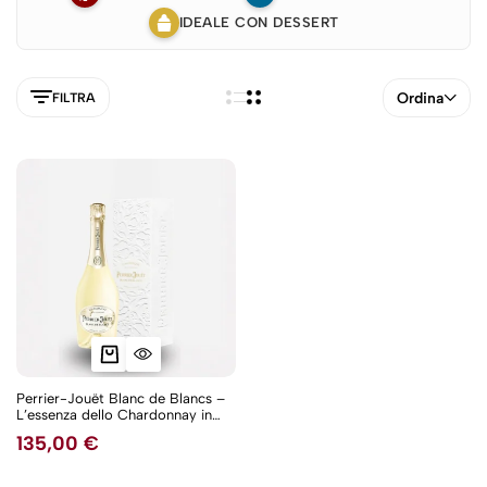
IDEALE CON DESSERT
Ordina
FILTRA
Perrier-Jouët Blanc de Blancs –
L’essenza dello Chardonnay in
5NEW
purezza
135,00
€