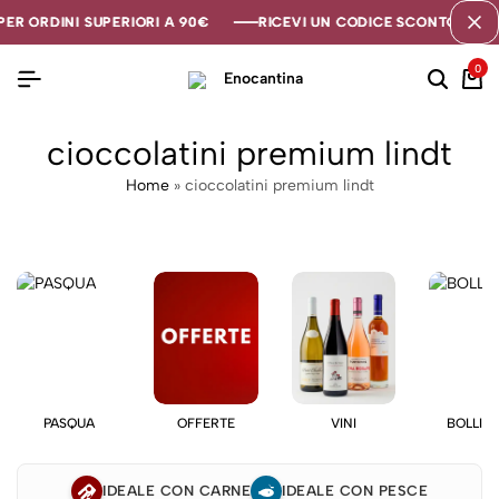
ER ORDINI SUPERIORI A 90€
ER ORDINI SUPERIORI A 90€
ER ORDINI SUPERIORI A 90€
RICEVI UN CODICE SCONTO DI 5€ 
RICEVI UN CODICE SCONTO DI 5€ 
RICEVI UN CODICE SCONTO DI 5€ 
0
cioccolatini premium lindt
Home
»
cioccolatini premium lindt
PASQUA
OFFERTE
VINI
BOLLIC
IDEALE CON CARNE
IDEALE CON PESCE