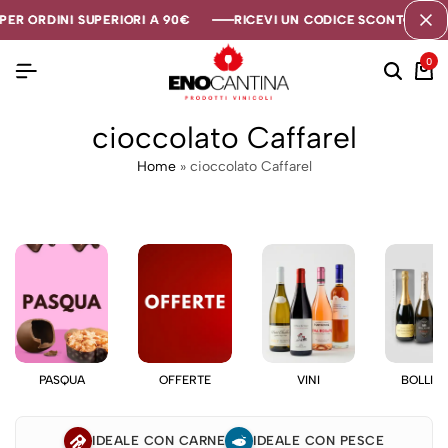
ER ORDINI SUPERIORI A 90€
ER ORDINI SUPERIORI A 90€
ER ORDINI SUPERIORI A 90€
RICEVI UN CODICE SCONTO DI 5€ 
RICEVI UN CODICE SCONTO DI 5€ 
RICEVI UN CODICE SCONTO DI 5€ 
0
cioccolato Caffarel
Home
»
cioccolato Caffarel
PASQUA
OFFERTE
VINI
BOLLIC
IDEALE CON CARNE
IDEALE CON PESCE