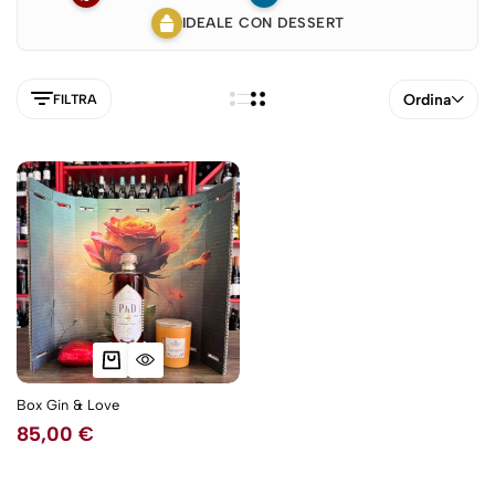
IDEALE CON DESSERT
Ordina
FILTRA
Box Gin & Love
5NEW
85,00
€