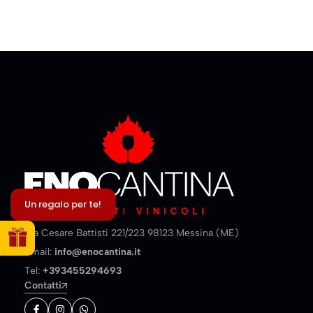
Un regalo per te!
Via Cesare Battisti 221/223 98123 Messina (ME)
Email:
info@enocantina.it
Tel:
+393455294693
Contatti