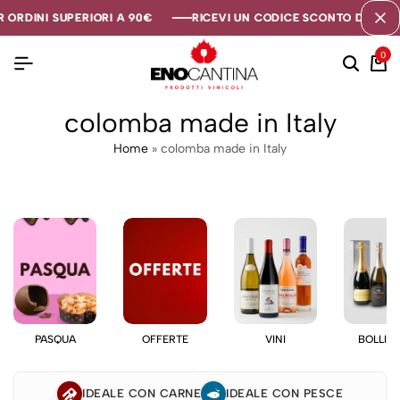
 ORDINI SUPERIORI A 90€
 ORDINI SUPERIORI A 90€
 ORDINI SUPERIORI A 90€
RICEVI UN CODICE SCONTO DI 5€ SE
RICEVI UN CODICE SCONTO DI 5€ SE
RICEVI UN CODICE SCONTO DI 5€ SE
0
colomba made in Italy
Home
»
colomba made in Italy
PASQUA
OFFERTE
VINI
BOLLIC
IDEALE CON CARNE
IDEALE CON PESCE