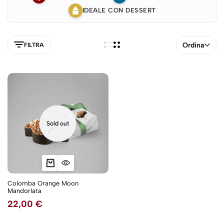
IDEALE CON DESSERT
Ordina
FILTRA
Sold out
Colomba Orange Moon
Mandorlata
5NEW
22,00
€