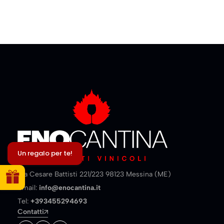
Un regalo per te!
Via Cesare Battisti 221/223 98123 Messina (ME)
Email:
info@enocantina.it
Tel:
+393455294693
Contatti