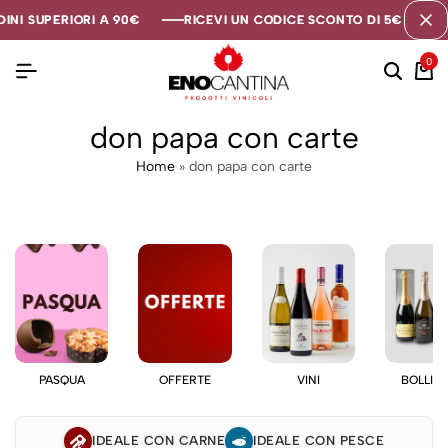
INI SUPERIORI A 90€
INI SUPERIORI A 90€
INI SUPERIORI A 90€
RICEVI UN CODICE SCONTO DI 5€ SE TI 
RICEVI UN CODICE SCONTO DI 5€ SE TI 
RICEVI UN CODICE SCONTO DI 5€ SE TI 
0
don papa con carte
Home
»
don papa con carte
PASQUA
OFFERTE
VINI
BOLLIC
IDEALE CON CARNE
IDEALE CON PESCE