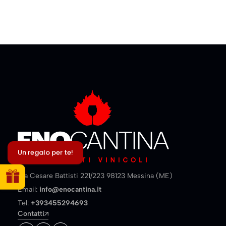
Un regalo per te!
Via Cesare Battisti 221/223 98123 Messina (ME)
Email:
info@enocantina.it
Tel:
+393455294693
Contatti