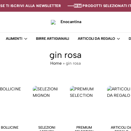
E TI ISCRIVI ALLA NEWSLETTER
E TI ISCRIVI ALLA NEWSLETTER
E TI ISCRIVI ALLA NEWSLETTER
🇮🇹 PRODOTTI SELEZIONATI ITA
🇮🇹 PRODOTTI SELEZIONATI ITA
🇮🇹 PRODOTTI SELEZIONATI ITA
Enocantina
La
tua
ALIMENTI
BIRRE ARTIGIANALI
ARTICOLI DA REGALO
D
cantina
online
gin rosa
–
Enoteca
Home
»
gin rosa
BOLLICINE
SELEZIONI
PREMIUM
ARTICOLI D