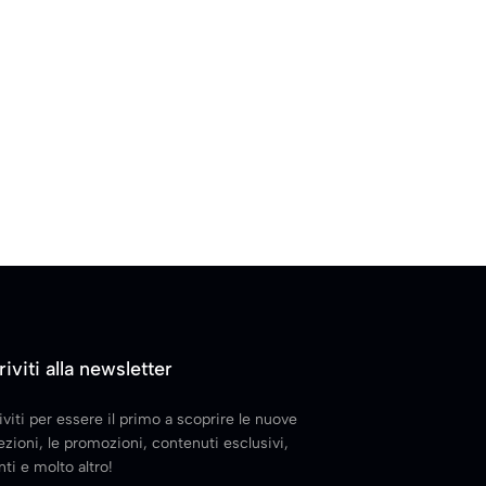
riviti alla newsletter
iviti per essere il primo a scoprire le nuove
ezioni, le promozioni, contenuti esclusivi,
ti e molto altro!