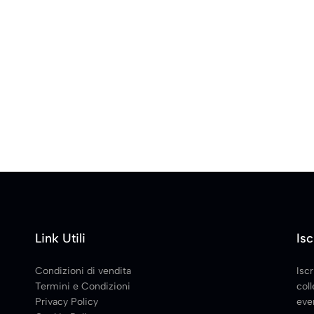
Link Utili
Isc
Condizioni di vendita
Iscr
Termini e Condizioni
coll
Privacy Policy
even