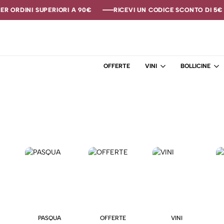
R ORDINI SUPERIORI A 90€
R ORDINI SUPERIORI A 90€
R ORDINI SUPERIORI A 90€
RICEVI UN CODICE SCONTO DI 5€ S
RICEVI UN CODICE SCONTO DI 5€ S
RICEVI UN CODICE SCONTO DI 5€ S
OFFERTE
VINI
BOLLICINE
PASQUA
OFFERTE
VINI