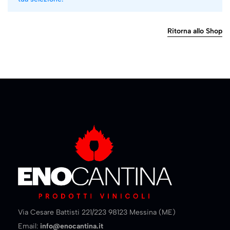
Ritorna allo Shop
5NEW
Via Cesare Battisti 221/223 98123 Messina (ME)
Email:
info@enocantina.it