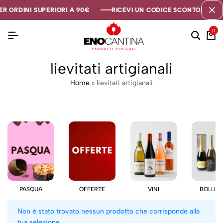
R ORDINI SUPERIORI A 90€
R ORDINI SUPERIORI A 90€
R ORDINI SUPERIORI A 90€
RICEVI UN CODICE SCONTO DI 5€ S
RICEVI UN CODICE SCONTO DI 5€ S
RICEVI UN CODICE SCONTO DI 5€ S
0
lievitati artigianali
Home
»
lievitati artigianali
PASQUA
OFFERTE
VINI
BOLLIC
Non è stato trovato nessun prodotto che corrisponde alla
tua selezione.