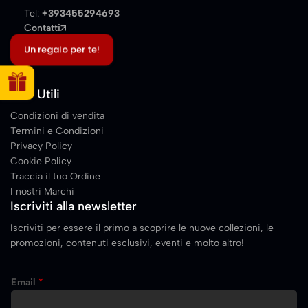
Tel:
+393455294693
Contatti
Un regalo per te!
Link Utili
Condizioni di vendita
Termini e Condizioni
Privacy Policy
Cookie Policy
Traccia il tuo Ordine
I nostri Marchi
Iscriviti alla newsletter
Iscriviti per essere il primo a scoprire le nuove collezioni, le
promozioni, contenuti esclusivi, eventi e molto altro!
E
Email
*
m
a