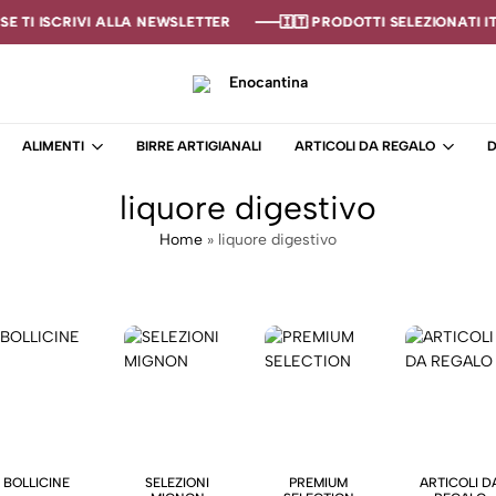
E TI ISCRIVI ALLA NEWSLETTER
E TI ISCRIVI ALLA NEWSLETTER
E TI ISCRIVI ALLA NEWSLETTER
🇮🇹 PRODOTTI SELEZIONATI ITA
🇮🇹 PRODOTTI SELEZIONATI ITA
🇮🇹 PRODOTTI SELEZIONATI ITA
Enocantina
La
tua
ALIMENTI
BIRRE ARTIGIANALI
ARTICOLI DA REGALO
D
cantina
online
liquore digestivo
–
Enoteca
Home
»
liquore digestivo
BOLLICINE
SELEZIONI
PREMIUM
ARTICOLI D