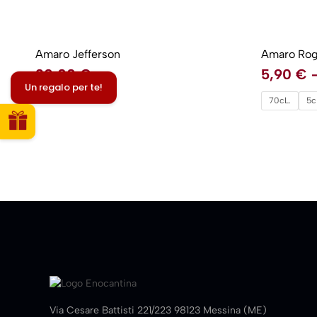
Amaro Jefferson
Amaro Rog
30,00
€
5,90
€
Un regalo per te!
70cL.
5c
Via Cesare Battisti 221/223 98123 Messina (ME)