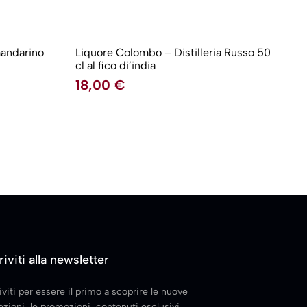
mandarino
Liquore Colombo – Distilleria Russo 50
cl al fico di’india
18,00
€
riviti alla newsletter
iviti per essere il primo a scoprire le nuove
ezioni, le promozioni, contenuti esclusivi,