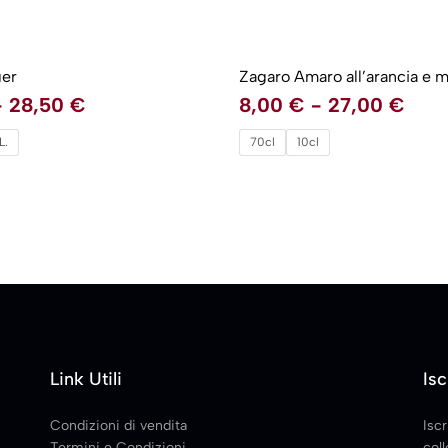
er
Zagaro Amaro all’arancia e 
-
28,50
€
8,00
€
-
27,00
€
L.
70cl
10cl
Link Utili
Isc
Condizioni di vendita
Iscr
Termini e Condizioni
coll