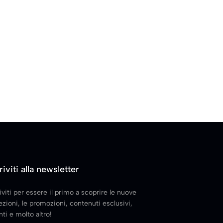
riviti alla newsletter
iviti per essere il primo a scoprire le nuove
ezioni, le promozioni, contenuti esclusivi,
ti e molto altro!