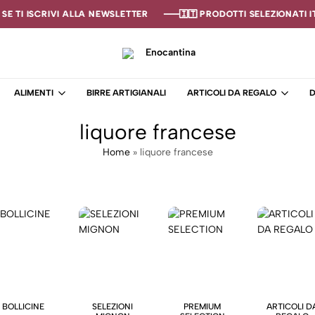
E TI ISCRIVI ALLA NEWSLETTER
E TI ISCRIVI ALLA NEWSLETTER
E TI ISCRIVI ALLA NEWSLETTER
🇮🇹 PRODOTTI SELEZIONATI IT
🇮🇹 PRODOTTI SELEZIONATI IT
🇮🇹 PRODOTTI SELEZIONATI IT
Enocantina
La
tua
ALIMENTI
BIRRE ARTIGIANALI
ARTICOLI DA REGALO
D
cantina
online
liquore francese
–
Enoteca
Home
»
liquore francese
BOLLICINE
SELEZIONI
PREMIUM
ARTICOLI D