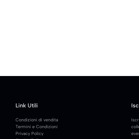
Link Utili
Isc
Condizioni di vendita
Iscr
Termini e Condizioni
coll
Privacy Policy
even