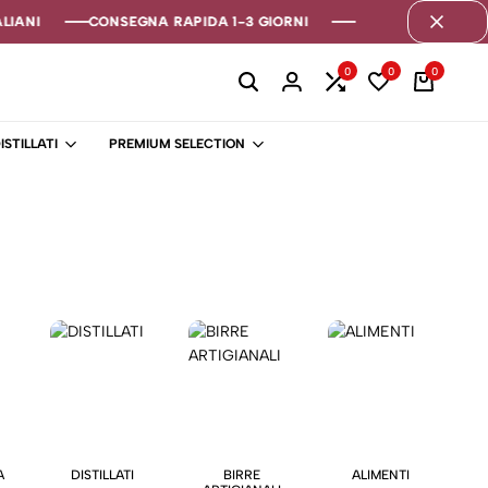
IANI
IANI
IANI
CONSEGNA RAPIDA 1-3 GIORNI
CONSEGNA RAPIDA 1-3 GIORNI
CONSEGNA RAPIDA 1-3 GIORNI
0
0
0
ISTILLATI
PREMIUM SELECTION
A
DISTILLATI
BIRRE
ALIMENTI