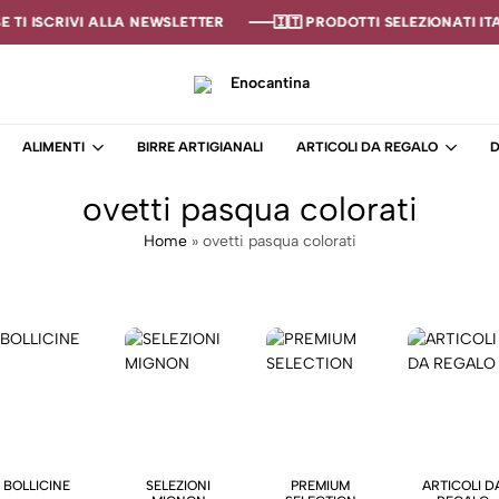
 TI ISCRIVI ALLA NEWSLETTER
 TI ISCRIVI ALLA NEWSLETTER
 TI ISCRIVI ALLA NEWSLETTER
🇮🇹 PRODOTTI SELEZIONATI ITAL
🇮🇹 PRODOTTI SELEZIONATI ITAL
🇮🇹 PRODOTTI SELEZIONATI ITAL
Enocantina
La
tua
ALIMENTI
BIRRE ARTIGIANALI
ARTICOLI DA REGALO
D
cantina
online
ovetti pasqua colorati
–
Enoteca
Home
»
ovetti pasqua colorati
BOLLICINE
SELEZIONI
PREMIUM
ARTICOLI D