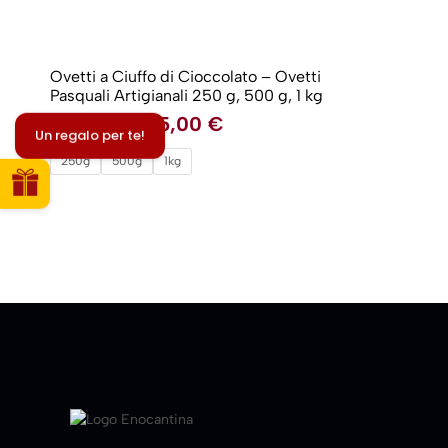
Ovetti a Ciuffo di Cioccolato – Ovetti
Pasquali Artigianali 250 g, 500 g, 1 kg
15,00
€
-
55,00
€
Un regalo per te!
250g
500g
1kg