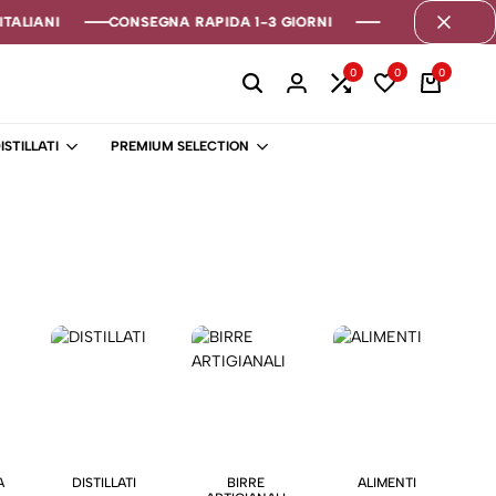
TALIANI
TALIANI
TALIANI
CONSEGNA RAPIDA 1-3 GIORNI
CONSEGNA RAPIDA 1-3 GIORNI
CONSEGNA RAPIDA 1-3 GIORNI
0
0
0
ISTILLATI
PREMIUM SELECTION
A
DISTILLATI
BIRRE
ALIMENTI