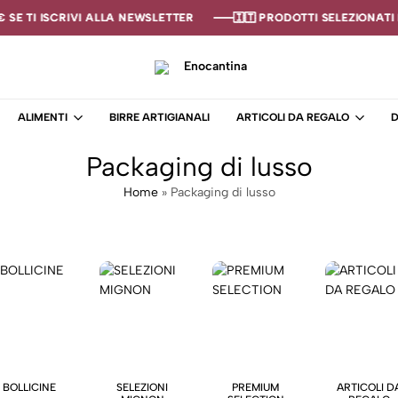
SE TI ISCRIVI ALLA NEWSLETTER
SE TI ISCRIVI ALLA NEWSLETTER
SE TI ISCRIVI ALLA NEWSLETTER
🇮🇹 PRODOTTI SELEZIONATI I
🇮🇹 PRODOTTI SELEZIONATI I
🇮🇹 PRODOTTI SELEZIONATI I
Enocantina
La
tua
ALIMENTI
BIRRE ARTIGIANALI
ARTICOLI DA REGALO
D
cantina
online
Packaging di lusso
–
Enoteca
Home
»
Packaging di lusso
BOLLICINE
SELEZIONI
PREMIUM
ARTICOLI D