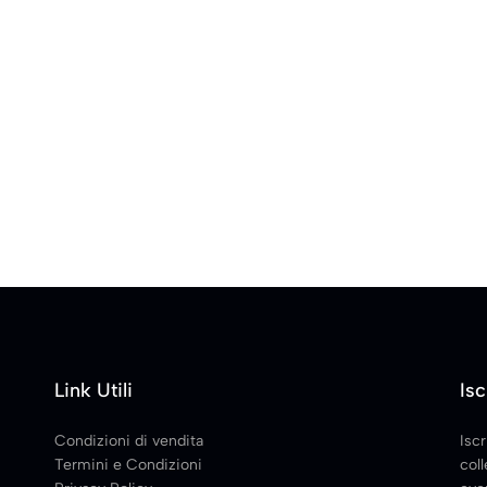
Link Utili
Isc
Condizioni di vendita
Iscr
Termini e Condizioni
coll