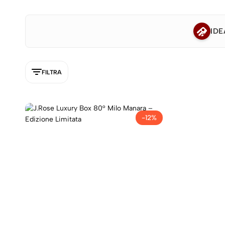
IDE
FILTRA
-12%
5NEW