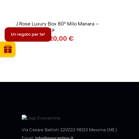
J.Rose Luxury Box 80° Milo Manara –
Edizione Limitata
Un regalo per te!
250,00
€
220,00
€
Via Cesare Battisti 221/223 98123 Messina (ME)
Email:
info@enocantina.it