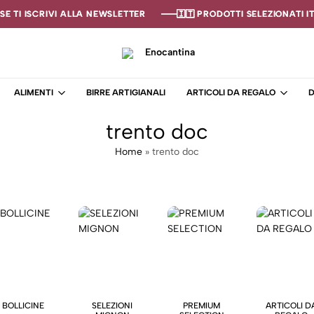
 TI ISCRIVI ALLA NEWSLETTER
 TI ISCRIVI ALLA NEWSLETTER
 TI ISCRIVI ALLA NEWSLETTER
🇮🇹 PRODOTTI SELEZIONATI ITA
🇮🇹 PRODOTTI SELEZIONATI ITA
🇮🇹 PRODOTTI SELEZIONATI ITA
Enocantina
La
tua
ALIMENTI
BIRRE ARTIGIANALI
ARTICOLI DA REGALO
D
cantina
online
trento doc
–
Enoteca
Home
»
trento doc
BOLLICINE
SELEZIONI
PREMIUM
ARTICOLI D