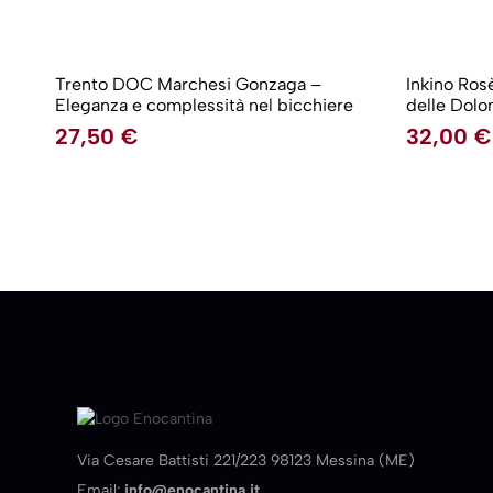
Trento DOC Marchesi Gonzaga –
Inkino Ros
Eleganza e complessità nel bicchiere
delle Dolom
27,50
€
32,00
€
Via Cesare Battisti 221/223 98123 Messina (ME)
Email:
info@enocantina.it