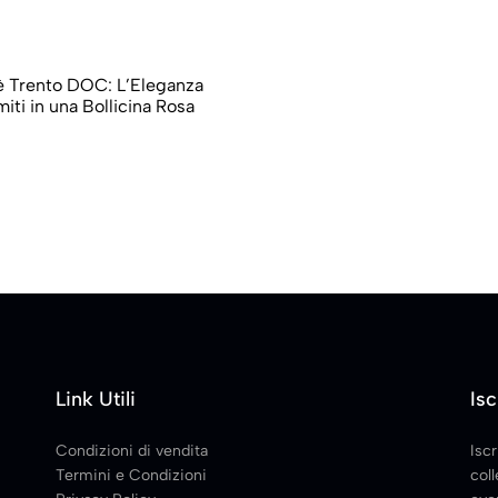
è Trento DOC: L’Eleganza
iti in una Bollicina Rosa
Link Utili
Isc
Condizioni di vendita
Iscr
Termini e Condizioni
coll