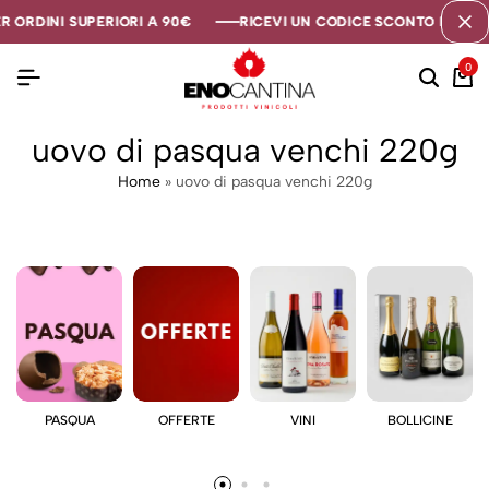
R ORDINI SUPERIORI A 90€
R ORDINI SUPERIORI A 90€
R ORDINI SUPERIORI A 90€
RICEVI UN CODICE SCONTO DI 5€ SE
RICEVI UN CODICE SCONTO DI 5€ SE
RICEVI UN CODICE SCONTO DI 5€ SE
0
uovo di pasqua venchi 220g
Home
»
uovo di pasqua venchi 220g
PASQUA
OFFERTE
VINI
BOLLICINE