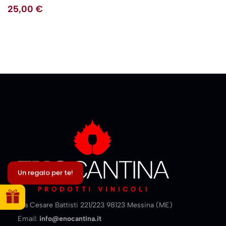
25,00
€
Un regalo per te!
Via Cesare Battisti 221/223 98123 Messina (ME)
Email:
info@enocantina.it