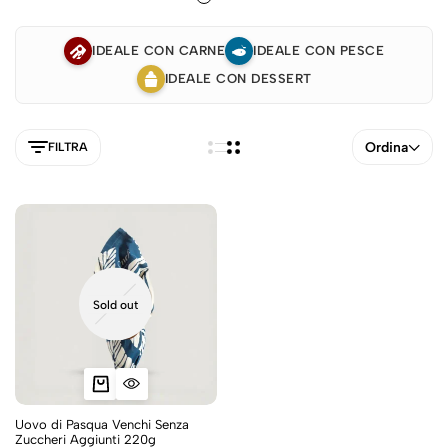
IDEALE CON CARNE
IDEALE CON PESCE
IDEALE CON DESSERT
Ordina
FILTRA
Sold out
5NEW
Uovo di Pasqua Venchi Senza
Zuccheri Aggiunti 220g