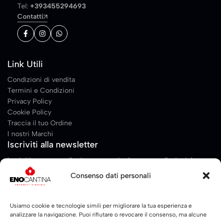
Tel:
+393455294693
Contatti
Link Utili
Condizioni di vendita
Termini e Condizioni
Privacy Policy
Cookie Policy
Traccia il tuo Ordine
I nostri Marchi
Iscriviti alla newsletter
Iscriviti per essere il primo a scoprire le nuove collezioni, le
promozioni, contenuti esclusivi, eventi e molto altro!
Consenso dati personali
E
Email
*
m
Usiamo cookie e tecnologie simili per migliorare la tua esperienza e
analizzare la navigazione. Puoi rifiutare o revocare il consenso, ma alcune
a