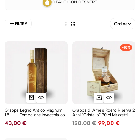
IDEALE CON DESSERT
Ordina
FILTRA
-18%
Grappa Legno Antico Magnum
Grappa di Arneis Roero Riserva 2
1.5L – Il Tempo che Invecchia con
Anni “Cristallo” 70 cl Mazzetti –
Classe
Con Cassetta in Legno
43,00
€
120,00
€
99,00
€