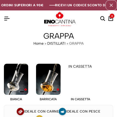
RDINI SUPERIORI A 90€
RDINI SUPERIORI A 90€
RDINI SUPERIORI A 90€
RICEVI UN CODICE SCONTO DI 5€ SE T
RICEVI UN CODICE SCONTO DI 5€ SE T
RICEVI UN CODICE SCONTO DI 5€ SE T
0
GRAPPA
Home
»
DISTILLATI
»
GRAPPA
IN CASSETTA
BIANCA
BARRICATA
IN CASSETTA
IDEALE CON CARNE
IDEALE CON PESCE