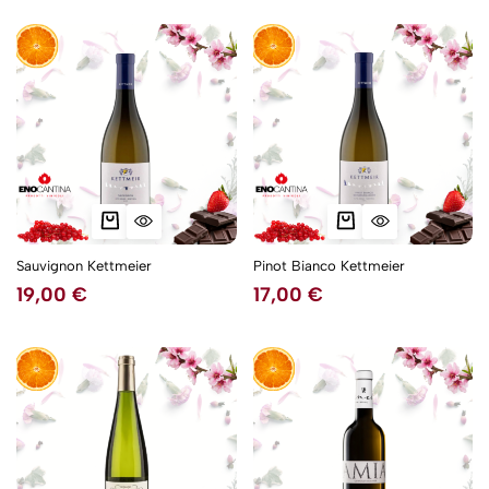
Sauvignon Kettmeier
Pinot Bianco Kettmeier
19,00
€
17,00
€