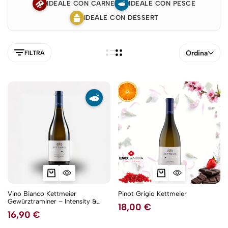
IDEALE CON CARNE
IDEALE CON PESCE
IDEALE CON DESSERT
Ordina
FILTRA
Vino Bianco Kettmeier
Pinot Grigio Kettmeier
Gewürztraminer – Intensity &
18,00
€
Aromatica Tradizione Tedesca
16,90
€