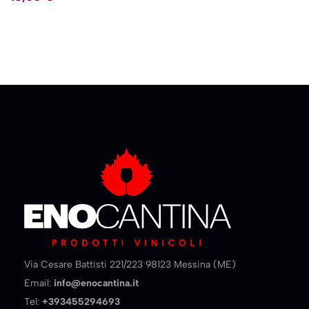
Via Cesare Battisti 221/223 98123 Messina (ME)
Email:
info@enocantina.it
Tel:
+393455294693