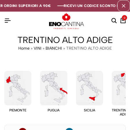
 ORDINI SUPERIORI A 90€
 ORDINI SUPERIORI A 90€
 ORDINI SUPERIORI A 90€
RICEVI UN CODICE SCONTO DI 5€ SE
RICEVI UN CODICE SCONTO DI 5€ SE
RICEVI UN CODICE SCONTO DI 5€ SE
0
TRENTINO ALTO ADIGE
Home
»
VINI
»
BIANCHI
»
TRENTINO ALTO ADIGE
PIEMONTE
PUGLIA
SICILIA
TRENTINO
ADIG