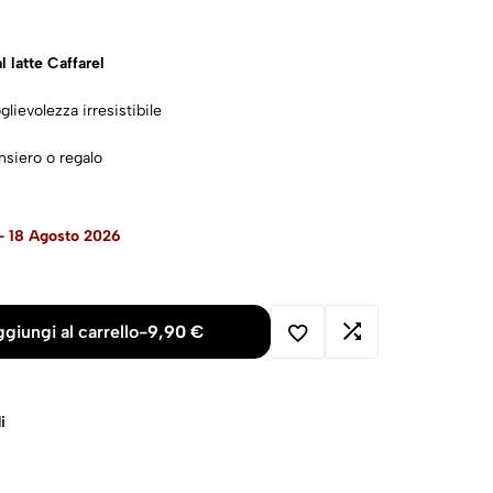
l latte Caffarel
oglievolezza irresistibile
nsiero o regalo
to per
occasioni romantiche
- 18 Agosto 2026
ia italiana Caffarel
giungi al carrello
-
9,90
€
i