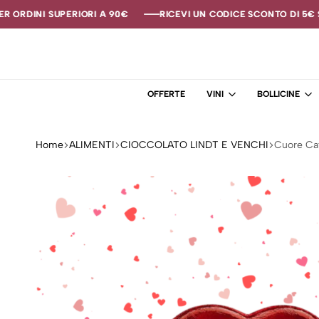
ORDINI SUPERIORI A 90€
ORDINI SUPERIORI A 90€
ORDINI SUPERIORI A 90€
RICEVI UN CODICE SCONTO DI 5€ SE 
RICEVI UN CODICE SCONTO DI 5€ SE 
RICEVI UN CODICE SCONTO DI 5€ SE 
OFFERTE
VINI
BOLLICINE
Home
ALIMENTI
CIOCCOLATO LINDT E VENCHI
Cuore Caff