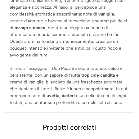
luminoso e brillante, che già al primo sguardo suggerisce
eleganza e ricchezza. Al naso, si percepisce una
complessità aromatica straordinaria: note di
vaniglia
,
scorze d’agrume e bacche si mescolano a sentori più dolci
di
mango e cocco
, mentre un leggero accenno di
affumicatura ricorda caramella bruciata e creme brulée.
Questi aromi si fondono armoniosamente, creando un
bouquet intenso e invitante che anticipa il gusto ricco e
avvolgente del rum.
Infine, all’assaggio, il Don Papa Baroko è rotondo, caldo e
persistente, con un sapore di
frutta tropicale candita
e
crema di vaniglia, bilanciato da una freschezza agrumata
che richiama il lime. Il finale è lungo e scoppiettante, in cui
emergono note di
uvetta, datteri
e un delicato eco di legni
tostati, che conferisce profondità e complessità al sorso.
Prodotti correlati