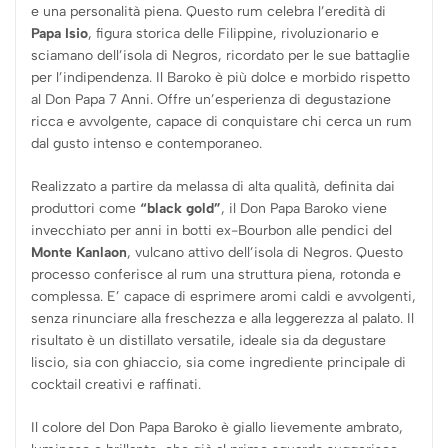
e una personalità piena. Questo rum celebra l’eredità di
Papa Isio
, figura storica delle Filippine, rivoluzionario e
sciamano dell’isola di Negros, ricordato per le sue battaglie
per l’indipendenza. Il Baroko è più dolce e morbido rispetto
al Don Papa 7 Anni. Offre un’esperienza di degustazione
ricca e avvolgente, capace di conquistare chi cerca un rum
dal gusto intenso e contemporaneo.
Realizzato a partire da melassa di alta qualità, definita dai
produttori come
“black gold”
, il Don Papa Baroko viene
invecchiato per anni in botti ex-Bourbon alle pendici del
Monte Kanlaon
, vulcano attivo dell’isola di Negros. Questo
processo conferisce al rum una struttura piena, rotonda e
complessa. E’ capace di esprimere aromi caldi e avvolgenti,
senza rinunciare alla freschezza e alla leggerezza al palato. Il
risultato è un distillato versatile, ideale sia da degustare
liscio, sia con ghiaccio, sia come ingrediente principale di
cocktail creativi e raffinati.
Il colore del Don Papa Baroko è giallo lievemente ambrato,