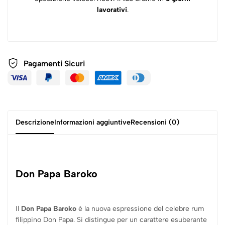
lavorativi
.
Bicchiere consigliato:
Calice da distillato o bicchiere tumbler
Uso consigliato:
Da gustare liscio, con ghiaccio o come base
per cocktail
Pagamenti
Sicuri
Descrizione
Informazioni aggiuntive
Recensioni (0)
Don Papa Baroko
Il
Don Papa Baroko
è la nuova espressione del celebre rum
filippino Don Papa. Si distingue per un carattere esuberante