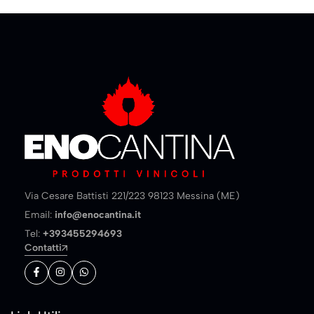
Via Cesare Battisti 221/223 98123 Messina (ME)
Email:
info@enocantina.it
Tel:
+393455294693
Contatti