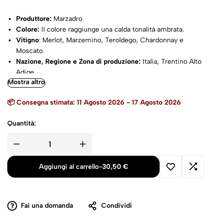
Produttore:
Marzadro
Colore:
Il colore raggiunge una calda tonalità ambrata.
Vitigno
: Merlot, Marzemino, Teroldego, Chardonnay e
Moscato
Nazione, Regione e Zona di produzione:
Italia, Trentino Alto
Adige
Mostra altro
Gradazione:
41
%
Temperatura di servizio:
ambiente
📦 Consegna stimata: 11 Agosto 2026 - 17 Agosto 2026
Abbinamenti:
fine pasto
Gusto:
Il profumo si fa intenso, diviene più etereo e armonico,
Quantità:
il gusto rotondo, elegante e setoso.
Suggerimenti per la degustazione:
Perfetto come digestivo o
come base per la creazione di cocktail. Servire ad una
temperatura di 12-14°C in calice da amaro.
Aggiungi al carrello
-
30,50
€
Fai una domanda
Condividi