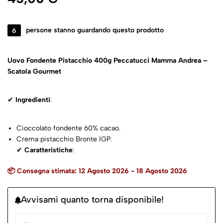
6
persone stanno guardando questo prodotto
Uovo Fondente Pistacchio 400g Peccatucci Mamma Andrea –
Scatola Gourmet
✔
Ingredienti
:
Cioccolato fondente 60% cacao.
Crema pistacchio Bronte IGP.
✔
Caratteristiche
:
Artigianale farcito
, 400g con sorpresa.
📦 Consegna stimata: 12 Agosto 2026 - 18 Agosto 2026
✔
Packaging
:
Scatola luxury trasparente siciliana.
✔
Abbinamenti
:
Avvisami quanto torna disponibile!
Prosecco, amaretti, gelato.
✔
Conservazione
: