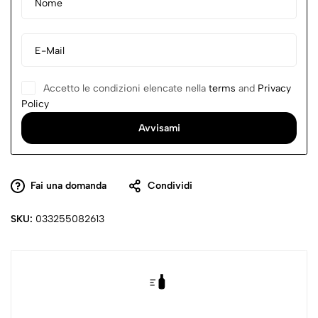
Fresco (fino a 4 mesi).
✔
Perfetto per
:
Famiglie, regali gourmet, Pasqua.
Accetto le condizioni elencate nella
terms
and
Privacy
Policy
Fai una domanda
Condividi
SKU:
033255082613