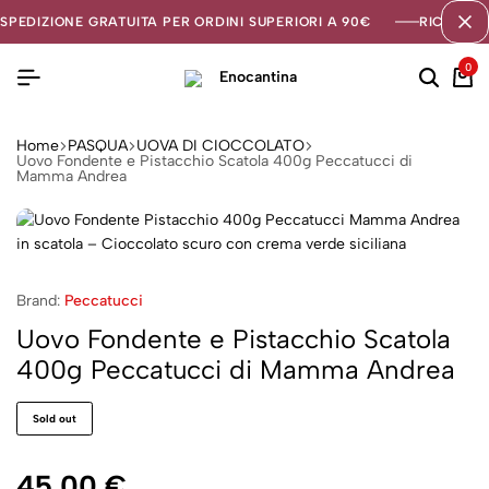
SPEDIZIONE GRATUITA PER ORDINI SUPERIORI A 90€
RICEVI U
0
Home
PASQUA
UOVA DI CIOCCOLATO
Uovo Fondente e Pistacchio Scatola 400g Peccatucci di
Mamma Andrea
Brand:
Peccatucci
Uovo Fondente e Pistacchio Scatola
400g Peccatucci di Mamma Andrea
Sold out
45,00
€