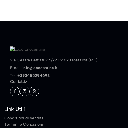
Via Cesare Battisti 221/223 98123 Messina (ME)
Email:
info@enocantina.it
Tel:
+393455294693
Contatti
Link Utili
Condizioni di vendita
Termini e Condizioni