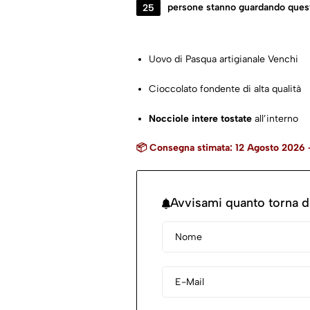
25
persone stanno guardando ques
Uovo di Pasqua artigianale Venchi
Cioccolato fondente di alta qualità
Nocciole intere tostate
all’interno
📦 Consegna stimata: 12 Agosto 2026 
Formato 500 g
Idea regalo elegante e gourmet
Avvisami quanto torna d
Lavorazione artigianale e cura nei de