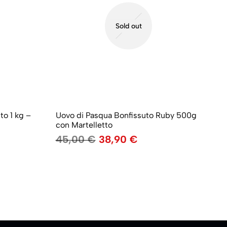
Sold out
o 1 kg –
Uovo di Pasqua Bonfissuto Ruby 500g
Uo
con Martelletto
50
45,00
€
38,90
€
4