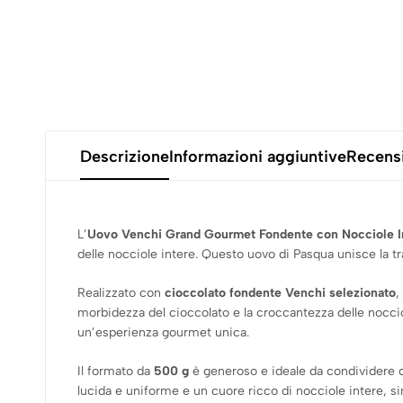
Descrizione
Informazioni aggiuntive
Recensi
L’
Uovo Venchi Grand Gourmet Fondente con Nocciole I
delle nocciole intere. Questo uovo di Pasqua unisce la tra
Realizzato con
cioccolato fondente Venchi selezionato
,
morbidezza del cioccolato e la croccantezza delle nocciol
un’esperienza gourmet unica.
Il formato da
500 g
è generoso e ideale da condividere co
lucida e uniforme e un cuore ricco di nocciole intere, si