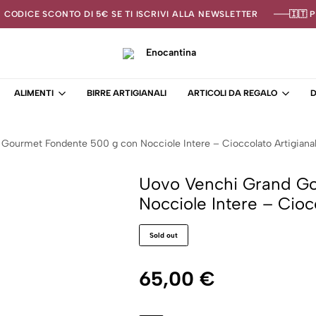
N CODICE SCONTO DI 5€ SE TI ISCRIVI ALLA NEWSLETTER
🇮🇹 
Enocantina
La
tua
ALIMENTI
BIRRE ARTIGIANALI
ARTICOLI DA REGALO
D
cantina
online
–
Enoteca
Gourmet Fondente 500 g con Nocciole Intere – Cioccolato Artigiana
Uovo Venchi Grand G
Nocciole Intere – Cioc
Sold out
65,00
€