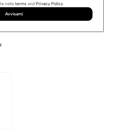
te nella
terms
and
Privacy Policy
i