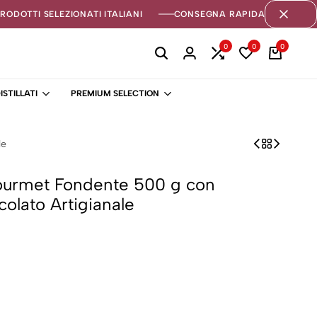
PRODOTTI SELEZIONATI ITALIANI
CONSEGNA RAPIDA 1-3 GIORNI
0
0
0
ISTILLATI
PREMIUM SELECTION
le
ourmet Fondente 500 g con
colato Artigianale