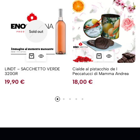
Sold out
LINDT – SACCHETTO VERDE
Cialde al pistacchio de I
320GR
Peccatucci di Mamma Andrea
19,90
€
18,00
€