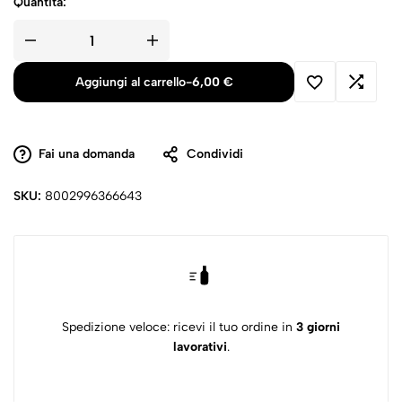
Quantità:
Aggiungi al carrello
-
6,00
€
Fai una domanda
Condividi
SKU:
8002996366643
Spedizione veloce: ricevi il tuo ordine in
3 giorni
lavorativi
.