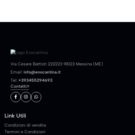
Via Cesare Battisti 221/223 98123 Messina (ME)
Email:
info@enocantina.it
Tel:
+393455294693
Contatti
Link Utili
Condizioni di vendita
Termini e Condizioni