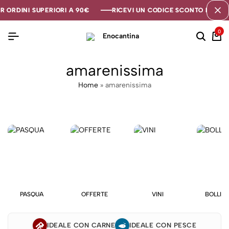
R ORDINI SUPERIORI A 90€
R ORDINI SUPERIORI A 90€
R ORDINI SUPERIORI A 90€
RICEVI UN CODICE SCONTO DI 5€ SE
RICEVI UN CODICE SCONTO DI 5€ SE
RICEVI UN CODICE SCONTO DI 5€ SE
0
amarenissima
Home
»
amarenissima
PASQUA
OFFERTE
VINI
BOLLIC
IDEALE CON CARNE
IDEALE CON PESCE