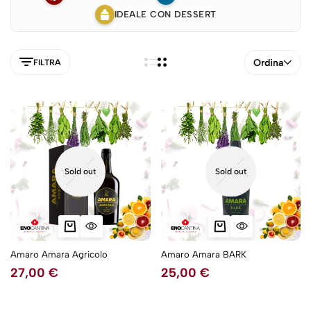
IDEALE CON DESSERT
Ordina
FILTRA
Sold out
Sold out
Amaro Amara Agricolo
Amaro Amara BARK
27,00
€
25,00
€
5NEW