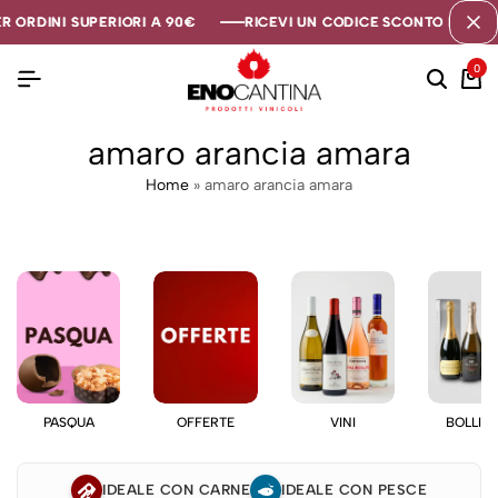
R ORDINI SUPERIORI A 90€
R ORDINI SUPERIORI A 90€
R ORDINI SUPERIORI A 90€
RICEVI UN CODICE SCONTO DI 5€ SE
RICEVI UN CODICE SCONTO DI 5€ SE
RICEVI UN CODICE SCONTO DI 5€ SE
0
amaro arancia amara
Home
»
amaro arancia amara
PASQUA
OFFERTE
VINI
BOLLIC
IDEALE CON CARNE
IDEALE CON PESCE