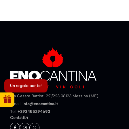
Un regalo per te!
Via Cesare Battisti 221/223 98123 Messina (ME)
Email:
info@enocantina.it
Tel:
+393455294693
Contatti