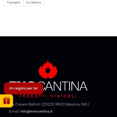
Castagno
Eucaliptus
Un regalo per te!
Via Cesare Battisti 221/223 98123 Messina (ME)
Email:
info@enocantina.it