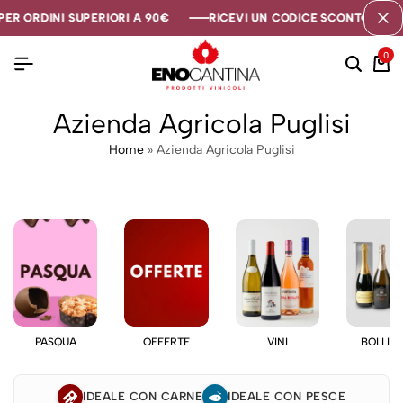
ER ORDINI SUPERIORI A 90€
ER ORDINI SUPERIORI A 90€
ER ORDINI SUPERIORI A 90€
RICEVI UN CODICE SCONTO DI 5€ 
RICEVI UN CODICE SCONTO DI 5€ 
RICEVI UN CODICE SCONTO DI 5€ 
0
Azienda Agricola Puglisi
Home
»
Azienda Agricola Puglisi
PASQUA
OFFERTE
VINI
BOLLIC
IDEALE CON CARNE
IDEALE CON PESCE