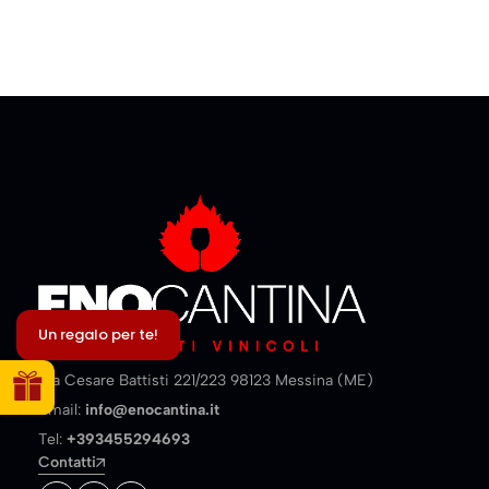
Un regalo per te!
Via Cesare Battisti 221/223 98123 Messina (ME)
Email:
info@enocantina.it
Tel:
+393455294693
Contatti