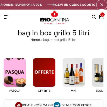
R ORDINI SUPERIORI A 90€
R ORDINI SUPERIORI A 90€
R ORDINI SUPERIORI A 90€
RICEVI UN CODICE SCONTO DI 5€ SE
RICEVI UN CODICE SCONTO DI 5€ SE
RICEVI UN CODICE SCONTO DI 5€ SE
0
bag in box grillo 5 litri
Home
»
bag in box grillo 5 litri
PASQUA
OFFERTE
VINI
BOLLIC
IDEALE CON CARNE
IDEALE CON PESCE