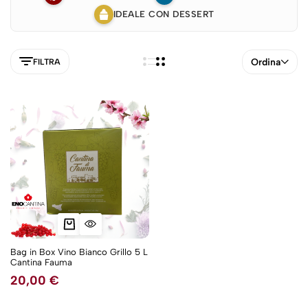
IDEALE CON DESSERT
Ordina
FILTRA
Bag in Box Vino Bianco Grillo 5 L
Cantina Fauma
5NEW
20,00
€