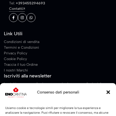
Tel:
+393455294693
Contatti
Link Utili
Condizioni di vendita
Termini e Condizioni
Privacy Policy
Cookie Policy
Traccia il tuo Ordine
I nostri Marchi
Iscriviti alla newsletter
Iscriviti per essere il primo a scoprire le nuove collezioni, le
promozioni, contenuti esclusivi, eventi e molto altro!
Consenso dati personali
*
Email
*
E
Usiamo cookie e tecnologie simili per migliorare la tua esperienza e
analizzare la navigazione. Puoi rifiutare o revocare il consenso, ma alcune
m