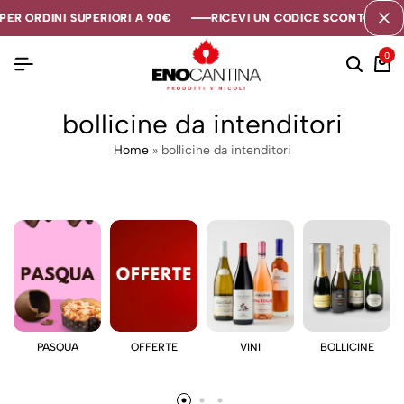
ER ORDINI SUPERIORI A 90€
ER ORDINI SUPERIORI A 90€
ER ORDINI SUPERIORI A 90€
RICEVI UN CODICE SCONTO DI 5€ 
RICEVI UN CODICE SCONTO DI 5€ 
RICEVI UN CODICE SCONTO DI 5€ 
0
bollicine da intenditori
Home
»
bollicine da intenditori
PASQUA
OFFERTE
VINI
BOLLICINE