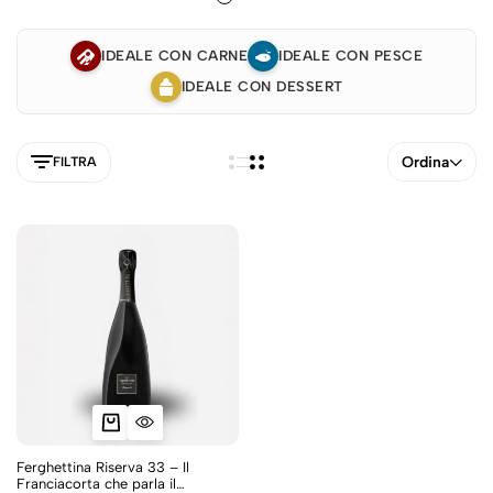
IDEALE CON CARNE
IDEALE CON PESCE
IDEALE CON DESSERT
Ordina
FILTRA
5NEW
Ferghettina Riserva 33 – Il
Franciacorta che parla il