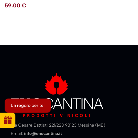
linguaggio delle grandi occasioni
59,00
€
Un regalo per te!
Via Cesare Battisti 221/223 98123 Messina (ME)
Email:
info@enocantina.it