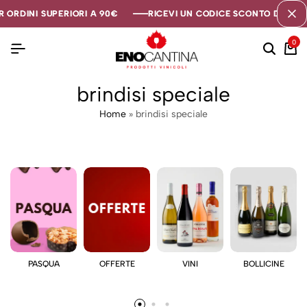
 ORDINI SUPERIORI A 90€
 ORDINI SUPERIORI A 90€
 ORDINI SUPERIORI A 90€
RICEVI UN CODICE SCONTO DI 5€ SE
RICEVI UN CODICE SCONTO DI 5€ SE
RICEVI UN CODICE SCONTO DI 5€ SE
0
brindisi speciale
Home
»
brindisi speciale
PASQUA
OFFERTE
VINI
BOLLICINE