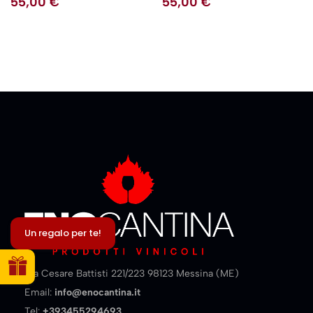
55,00
€
55,00
€
Un regalo per te!
Via Cesare Battisti 221/223 98123 Messina (ME)
Email:
info@enocantina.it
Tel:
+393455294693