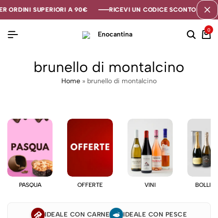
R ORDINI SUPERIORI A 90€
R ORDINI SUPERIORI A 90€
R ORDINI SUPERIORI A 90€
RICEVI UN CODICE SCONTO DI 5€ S
RICEVI UN CODICE SCONTO DI 5€ S
RICEVI UN CODICE SCONTO DI 5€ S
0
brunello di montalcino
Home
»
brunello di montalcino
PASQUA
OFFERTE
VINI
BOLLIC
IDEALE CON CARNE
IDEALE CON PESCE