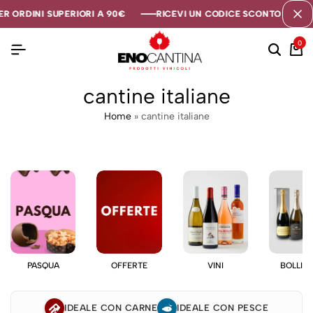
R ORDINI SUPERIORI A 90€
R ORDINI SUPERIORI A 90€
R ORDINI SUPERIORI A 90€
RICEVI UN CODICE SCONTO DI 5€ S
RICEVI UN CODICE SCONTO DI 5€ S
RICEVI UN CODICE SCONTO DI 5€ S
0
cantine italiane
Home
»
cantine italiane
PASQUA
OFFERTE
VINI
BOLLIC
IDEALE CON CARNE
IDEALE CON PESCE