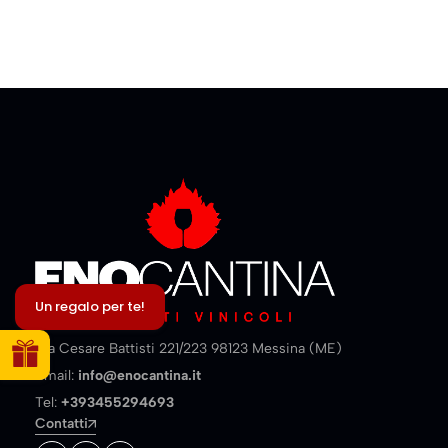
Un regalo per te!
Via Cesare Battisti 221/223 98123 Messina (ME)
Email:
info@enocantina.it
Tel:
+393455294693
Contatti