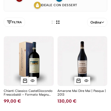
IDEALE CON DESSERT
Ordina
FILTRA
Chianti Classico CastelGiocondo
Amarone Mai Dire Mai | Pasqua |
Frescobaldi – Formato Magnum
2013
5NEW
1,5L
99,00
€
130,00
€