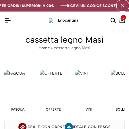
ER ORDINI SUPERIORI A 90€
ER ORDINI SUPERIORI A 90€
ER ORDINI SUPERIORI A 90€
RICEVI UN CODICE SCONTO DI 5€ 
RICEVI UN CODICE SCONTO DI 5€ 
RICEVI UN CODICE SCONTO DI 5€ 
0
cassetta legno Masi
Home
»
cassetta legno Masi
PASQUA
OFFERTE
VINI
BOLLIC
IDEALE CON CARNE
IDEALE CON PESCE