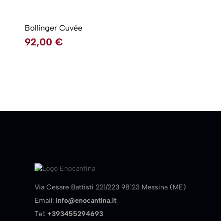
Bollinger Cuvée
92,00
€
Via Cesare Battisti 221/223 98123 Messina (ME)
Email:
info@enocantina.it
Tel:
+393455294693