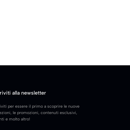
riviti alla newsletter
iviti per essere il primo a scoprire le nuove
ezioni, le promozioni, contenuti esclusivi,
ti e molto altro!