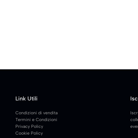
Link Utili
Isc
Condizioni di vendita
Iscr
Termini e Condizioni
coll
Privacy Policy
even
Cookie Policy