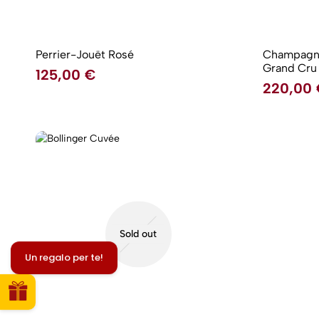
Perrier-Jouët Rosé
Champagne
Grand Cru | Quando il Legn
125,00
€
Argonne Inc
220,00
Côte des 
Sold out
Un regalo per te!