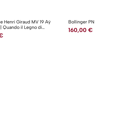
 Henri Giraud MV 19 Aÿ
Bollinger PN
o di
160,00
€
ontra il Pinot Nero della
€
Blancs