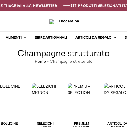
TI ISCRIVI ALLA NEWSLETTER
TI ISCRIVI ALLA NEWSLETTER
TI ISCRIVI ALLA NEWSLETTER
🇮🇹 PRODOTTI SELEZIONATI ITAL
🇮🇹 PRODOTTI SELEZIONATI ITAL
🇮🇹 PRODOTTI SELEZIONATI ITAL
Enocantina
La
tua
ALIMENTI
BIRRE ARTIGIANALI
ARTICOLI DA REGALO
D
cantina
online
Champagne strutturato
–
Enoteca
Home
»
Champagne strutturato
BOLLICINE
SELEZIONI
PREMIUM
ARTICOLI D