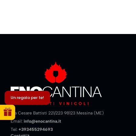
Un regalo per te!
Via Cesare Battisti 221/223 98123 Messina (ME)
Email:
info@enocantina.it
Tel:
+393455294693
Contatti