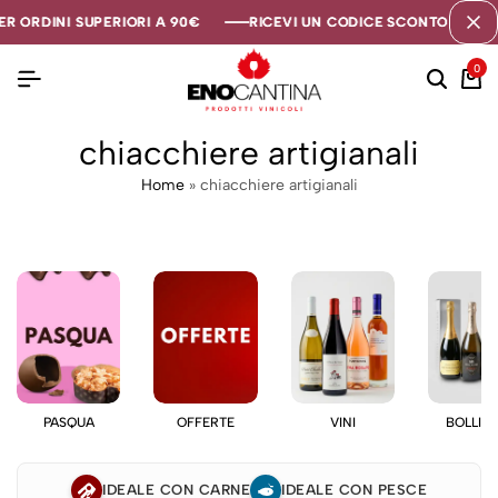
R ORDINI SUPERIORI A 90€
R ORDINI SUPERIORI A 90€
R ORDINI SUPERIORI A 90€
RICEVI UN CODICE SCONTO DI 5€ S
RICEVI UN CODICE SCONTO DI 5€ S
RICEVI UN CODICE SCONTO DI 5€ S
0
chiacchiere artigianali
Home
»
chiacchiere artigianali
PASQUA
OFFERTE
VINI
BOLLIC
IDEALE CON CARNE
IDEALE CON PESCE