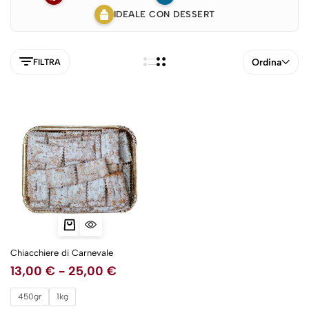
IDEALE CON DESSERT
Ordina
FILTRA
Chiacchiere di Carnevale
13,00
€
-
25,00
€
5NEW
450gr
1kg