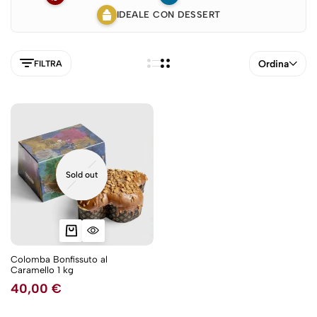
IDEALE CON DESSERT
Ordina
FILTRA
Sold out
Colomba Bonfissuto al
Caramello 1 kg
5NEW
40,00
€