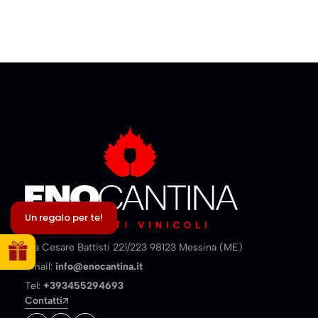
Un regalo per te!
Via Cesare Battisti 221/223 98123 Messina (ME)
Email:
info@enocantina.it
Tel:
+393455294693
Contatti