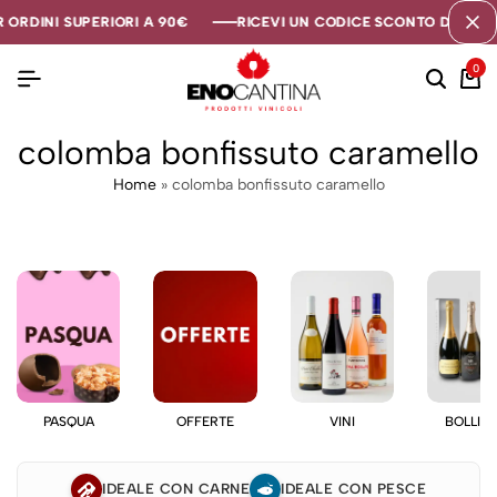
 ORDINI SUPERIORI A 90€
 ORDINI SUPERIORI A 90€
 ORDINI SUPERIORI A 90€
RICEVI UN CODICE SCONTO DI 5€ SE
RICEVI UN CODICE SCONTO DI 5€ SE
RICEVI UN CODICE SCONTO DI 5€ SE
0
colomba bonfissuto caramello
Home
»
colomba bonfissuto caramello
PASQUA
OFFERTE
VINI
BOLLIC
IDEALE CON CARNE
IDEALE CON PESCE