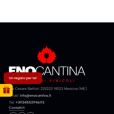
Un regalo per te!
Via Cesare Battisti 221/223 98123 Messina (ME)
Email:
info@enocantina.it
Tel:
+393455294693
Contatti