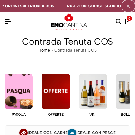
R ORDINI SUPERIORI A 90€
R ORDINI SUPERIORI A 90€
R ORDINI SUPERIORI A 90€
RICEVI UN CODICE SCONTO DI 5€ S
RICEVI UN CODICE SCONTO DI 5€ S
RICEVI UN CODICE SCONTO DI 5€ S
0
Contrada Tenuta COS
Home
»
Contrada Tenuta COS
PASQUA
OFFERTE
VINI
BOLLIC
IDEALE CON CARNE
IDEALE CON PESCE