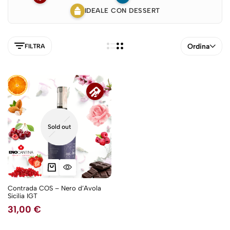
IDEALE CON DESSERT
Ordina
FILTRA
Sold out
Contrada COS – Nero d’Avola
Sicilia IGT
5NEW
31,00
€