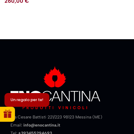
260,00
€
Un regalo per te!
Via Cesare Battisti 221/223 98123 Messina (ME)
Email:
info@enocantina.it
Tel:
+393455294693