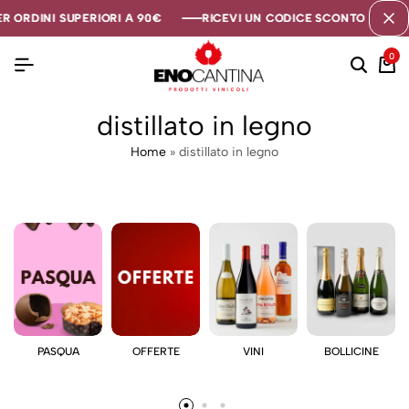
R ORDINI SUPERIORI A 90€
R ORDINI SUPERIORI A 90€
R ORDINI SUPERIORI A 90€
RICEVI UN CODICE SCONTO DI 5€ S
RICEVI UN CODICE SCONTO DI 5€ S
RICEVI UN CODICE SCONTO DI 5€ S
0
distillato in legno
Home
»
distillato in legno
PASQUA
OFFERTE
VINI
BOLLICINE