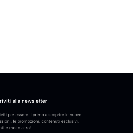
riviti alla newsletter
iviti per essere il primo a scoprire le nuove
ezioni, le promozioni, contenuti esclusivi,
ti e molto altro!