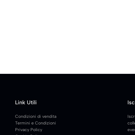
Link Utili
Isc
Condizioni di vendita
Iscr
Termini e Condizioni
coll
Privacy Policy
even