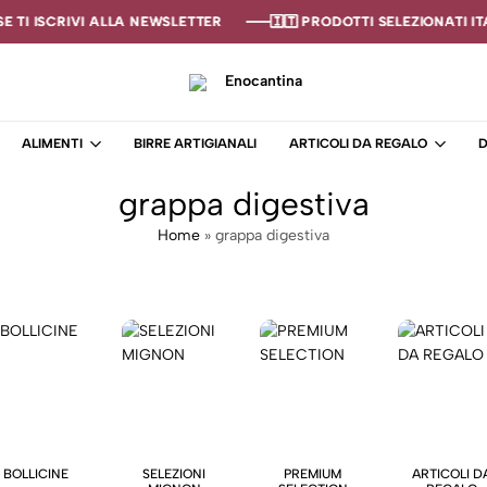
 TI ISCRIVI ALLA NEWSLETTER
 TI ISCRIVI ALLA NEWSLETTER
 TI ISCRIVI ALLA NEWSLETTER
🇮🇹 PRODOTTI SELEZIONATI ITA
🇮🇹 PRODOTTI SELEZIONATI ITA
🇮🇹 PRODOTTI SELEZIONATI ITA
Enocantina
La
tua
ALIMENTI
BIRRE ARTIGIANALI
ARTICOLI DA REGALO
D
cantina
online
grappa digestiva
–
Enoteca
Home
»
grappa digestiva
BOLLICINE
SELEZIONI
PREMIUM
ARTICOLI D