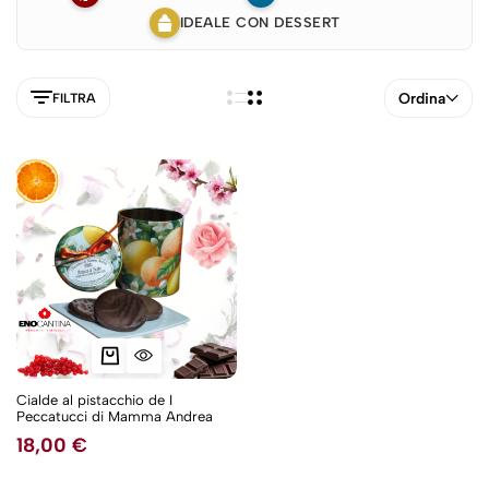
IDEALE CON DESSERT
Ordina
FILTRA
Cialde al pistacchio de I
Peccatucci di Mamma Andrea
5NEW
18,00
€