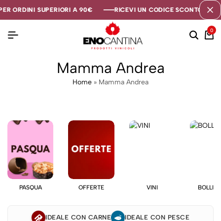
ER ORDINI SUPERIORI A 90€
ER ORDINI SUPERIORI A 90€
ER ORDINI SUPERIORI A 90€
RICEVI UN CODICE SCONTO DI 5€ 
RICEVI UN CODICE SCONTO DI 5€ 
RICEVI UN CODICE SCONTO DI 5€ 
0
Mamma Andrea
Home
»
Mamma Andrea
PASQUA
OFFERTE
VINI
BOLLIC
IDEALE CON CARNE
IDEALE CON PESCE