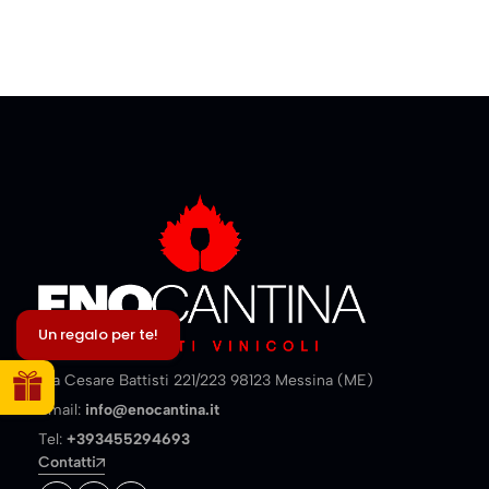
Un regalo per te!
Via Cesare Battisti 221/223 98123 Messina (ME)
Email:
info@enocantina.it
Tel:
+393455294693
Contatti