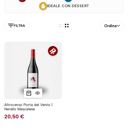
IDEALE CON DESSERT
Ordina
FILTRA
Altroverso Porta del Vento |
Nerello Mascalese
5NEW
20,50
€