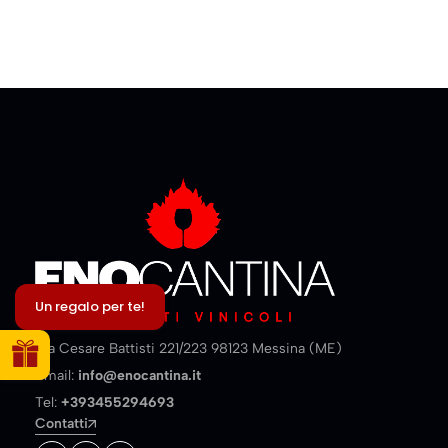
Un regalo per te!
Via Cesare Battisti 221/223 98123 Messina (ME)
Email:
info@enocantina.it
Tel:
+393455294693
Contatti