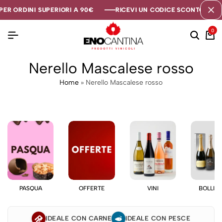
ER ORDINI SUPERIORI A 90€
ER ORDINI SUPERIORI A 90€
ER ORDINI SUPERIORI A 90€
RICEVI UN CODICE SCONTO DI 5€ 
RICEVI UN CODICE SCONTO DI 5€ 
RICEVI UN CODICE SCONTO DI 5€ 
0
Nerello Mascalese rosso
Home
»
Nerello Mascalese rosso
PASQUA
OFFERTE
VINI
BOLLIC
IDEALE CON CARNE
IDEALE CON PESCE