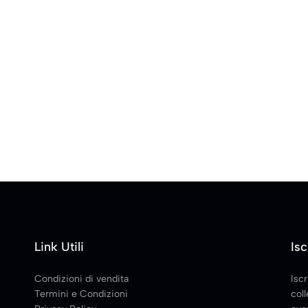
Link Utili
Isc
Condizioni di vendita
Iscr
Termini e Condizioni
coll