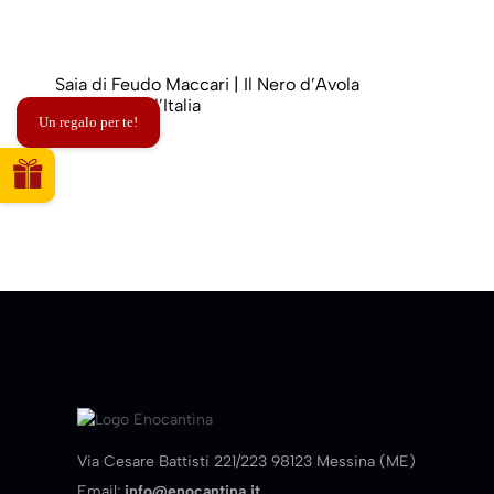
Saia di Feudo Maccari | Il Nero d’Avola
più famoso d’Italia
Un regalo per te!
28,00
€
Via Cesare Battisti 221/223 98123 Messina (ME)
Email:
info@enocantina.it