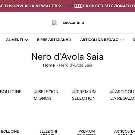
 TI ISCRIVI ALLA NEWSLETTER
 TI ISCRIVI ALLA NEWSLETTER
 TI ISCRIVI ALLA NEWSLETTER
🇮🇹 PRODOTTI SELEZIONATI ITAL
🇮🇹 PRODOTTI SELEZIONATI ITAL
🇮🇹 PRODOTTI SELEZIONATI ITAL
Enocantina
La
tua
ALIMENTI
BIRRE ARTIGIANALI
ARTICOLI DA REGALO
D
cantina
online
Nero d'Avola Saia
–
Enoteca
Home
»
Nero d'Avola Saia
BOLLICINE
SELEZIONI
PREMIUM
ARTICOLI D