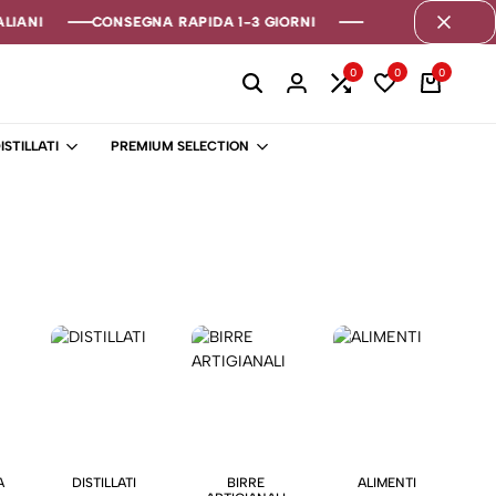
IANI
IANI
IANI
CONSEGNA RAPIDA 1-3 GIORNI
CONSEGNA RAPIDA 1-3 GIORNI
CONSEGNA RAPIDA 1-3 GIORNI
0
0
0
ISTILLATI
PREMIUM SELECTION
A
DISTILLATI
BIRRE
ALIMENTI